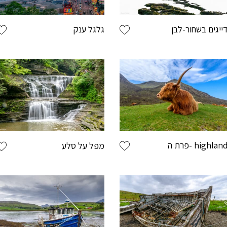
ייגים בשחור-לבן
גלגל ענק
רת ה- highland
מפל על סלע