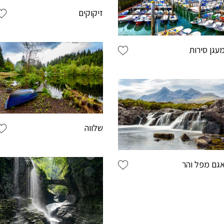
זיקוקים
בהצטר
מסכי
בלחי
עגן סירות
אני פ
שלווה
גם מפל והר