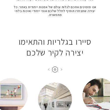
אנו מזמינים אתכם לגלות עולם של אמנות ייחודית באתר. כל
בחר סיסמה מ-6 עד 14 תווים המכלים ספרות ואותיות באנגלית
יצירה שתבחרו תוסיף לחלל שלכם אופי ייחודי ואיכות בלתי
מתפשרת.
וודא סיסמה
סיירו בגלריות והתאימו
יצירה לקיר שלכם
בהצטרפות הינך מצהיר כי קראת את התקנון ואתה
מסכים
בלחיצה
ל תנאי השימוש
אני פחות רוצה לקבל עדכונים, תודה
הרשמה