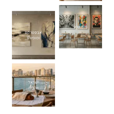
פופ ארט
אבסטרקט
ומופשט
ישראל
ויהדות