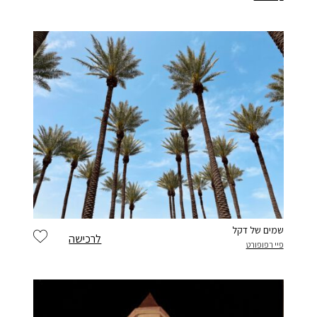
שמים של דקל
לרכישה
פיי רפופורט