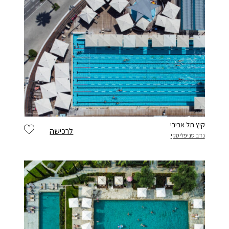
קיץ תל אביבי
לרכישה
נדב סניפליסקי