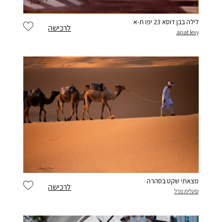
לילה בבן דוסא 23 יפו ת-א
לרכישה
anat levy
מצאתי שקט בסהרה
לרכישה
סיגלית פרל