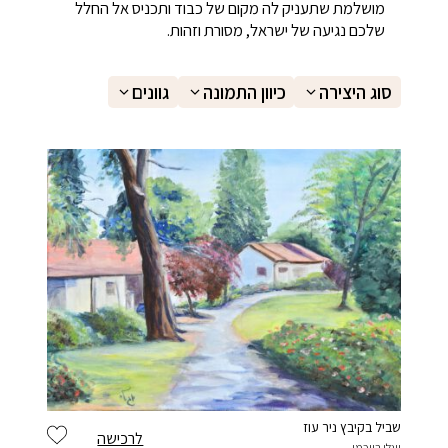
מושלמת שתעניק לה מקום של כבוד ותכניס אל החלל
שלכם נגיעה של ישראל, מסורת וזהות.
בחר סיסמה מ-6 עד 14 תווים המכלים ספרות ואותיות באנגלית
סוג היצירה
כיוון התמונה
גוונים
וודא סיסמה
בהצטרפות הינך מצהיר כי קראת את התקנון ואתה
מסכים
בלחיצה
ל תנאי השימוש
אני פחות רוצה לקבל עדכונים, תודה
שביל בקיבץ ניר עוז
הרשמה
לרכישה
יוגלי רויכמן