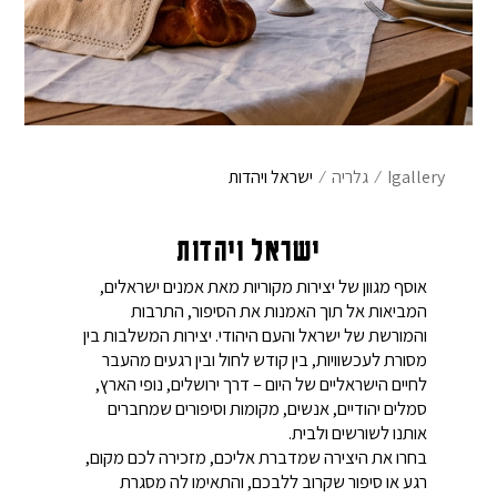
אימייל
*
שם משפחה
הוֹדָעָה
Igallery
⁄
גלריה
⁄
ישראל ויהדות
מייל
ישראל ויהדות
אוסף מגוון של יצירות מקוריות מאת אמנים ישראלים,
המביאות אל תוך האמנות את הסיפור, התרבות
והמורשת של ישראל והעם היהודי. יצירות המשלבות בין
מסורת לעכשוויות, בין קודש לחול ובין רגעים מהעבר
פרטי התחברות
לחיים הישראליים של היום – דרך ירושלים, נופי הארץ,
סמלים יהודיים, אנשים, מקומות וסיפורים שמחברים
בחר שם משתמש באנגלית בלבד
אותנו לשורשים ולבית.
בחרו את היצירה שמדברת אליכם, מזכירה לכם מקום,
רגע או סיפור שקרוב ללבכם, והתאימו לה מסגרת