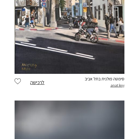
סימטה פולנית בתל אביב
לרכישה
anat levy