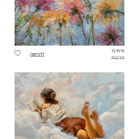
פרחי בר
לרכישה
מירי ברוך