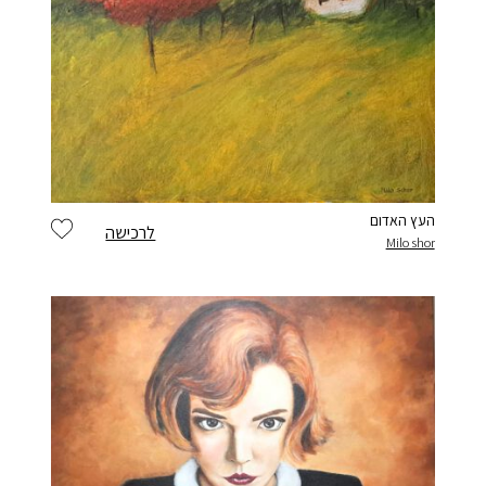
העץ האדום
לרכישה
Milo shor