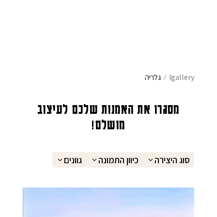
אימייל
*
שם משפחה
הוֹדָעָה
Igallery
⁄
גלריה
מייל
מסגרו את האמנות שלכם לעיצוב
מושלם!
סוג היצירה
כיוון התמונה
גוונים
פרטי התחברות
בחר שם משתמש באנגלית בלבד