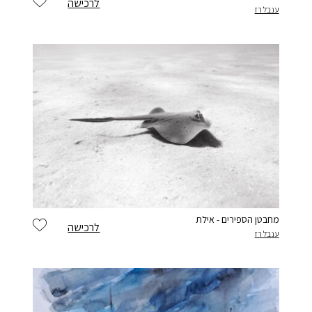
לרכישה
ענבל רז
מחבטן הספירים - אילת
לרכישה
ענבל רז