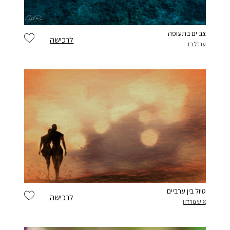
צב ים בתעופה
לרכישה
ענבל רז
טיול בין ערביים
לרכישה
איש גורדון