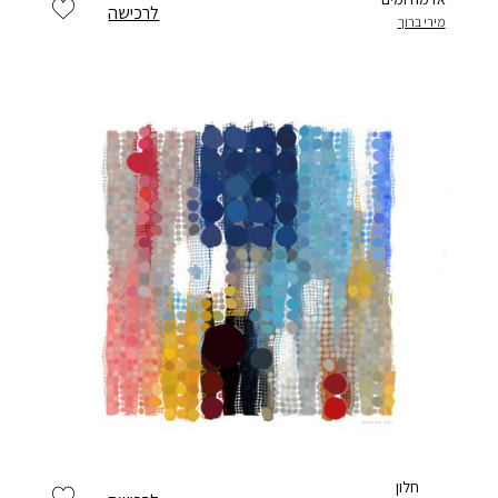
לרכישה
מירי ברוך
חלון