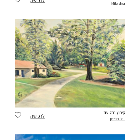
לרכישה
Milo shor
קיבוץ נחל עוז
לרכישה
יוגלי רויכמן