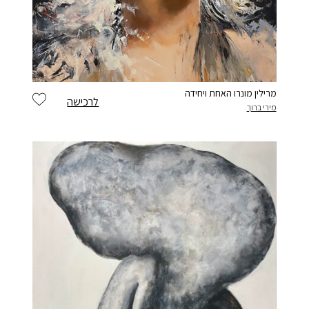
מרילין מונרו האחת ויחידה
לרכישה
מירי ברוך
scroll