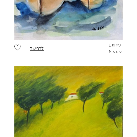
סירות 1
לרכישה
Milo shor