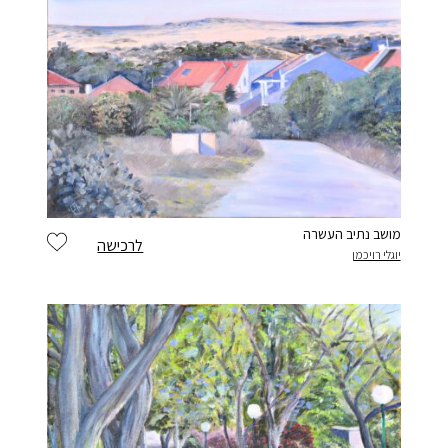
בחר סיסמה מ-6 עד 14 תווים המכלים ספרות ואותיות באנגלית
וודא סיסמה
מושב נתיב העשרה
לרכישה
יוגלי רויכמן
בהצטרפות הינך מצהיר כי קראת את התקנון ואתה
מסכים
בלחיצה
ל תנאי השימוש
אני פחות רוצה לקבל עדכונים, תודה
הרשמה