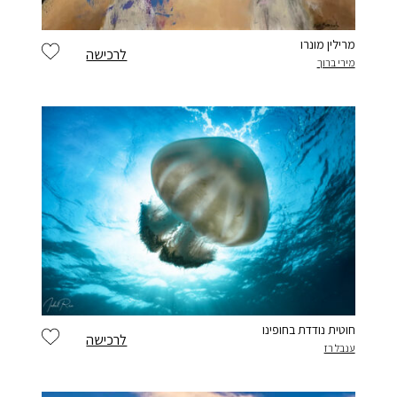
מרילין מונרו
לרכישה
מירי ברוך
חוטית נודדת בחופינו
לרכישה
ענבל רז