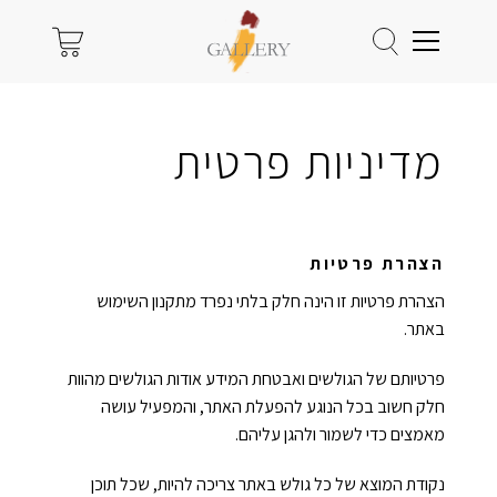
0
אתם אנשים של הודעות?
ללקוחות רשומים מגיע
מדיניות פרטית
0545607739
יותר
המיילים שלנו
הצהרת פרטיות
info@igallery.co.il
הנהלה
לשמור את היצירות שאהבתם.
הצהרת פרטיות זו הינה חלק בלתי נפרד מתקנון השימוש
artist@igallery.co.il
אמנים
ליהנות ממבצעים והטבות (אבל באמת שווים).
באתר.
תהליך רכישה מהיר ונוח.
customer@igallery.co.il
לקחות
לעקוב אחרי ההזמנות שבצעתם.
פרטיותם של הגולשים ואבטחת המידע אודות הגולשים מהוות
חלק חשוב בכל הנוגע להפעלת האתר, והמפעיל עושה
שֵׁם
*
מאמצים כדי לשמור ולהגן עליהם.
אשמח להירשם ולקבל הטבות בגלריה
נקודת המוצא של כל גולש באתר צריכה להיות, שכל תוכן
שם פרטי