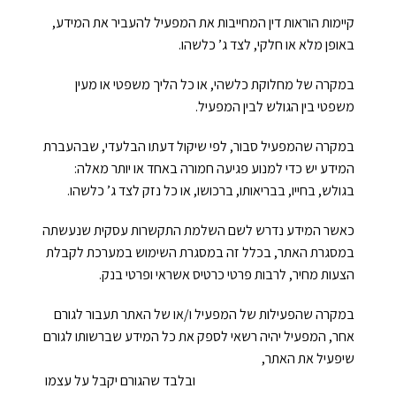
קיימות הוראות דין המחייבות את המפעיל להעביר את המידע,
בחר סיסמה מ-6 עד 14 תווים המכלים ספרות ואותיות באנגלית
באופן מלא או חלקי, לצד ג’ כלשהו.
במקרה של מחלוקת כלשהי, או כל הליך משפטי או מעין
משפטי בין הגולש לבין המפעיל.
וודא סיסמה
במקרה שהמפעיל סבור, לפי שיקול דעתו הבלעדי, שבהעברת
המידע יש כדי למנוע פגיעה חמורה באחד או יותר מאלה:
בגולש, בחייו, בבריאותו, ברכושו, או כל נזק לצד ג’ כלשהו.
כאשר המידע נדרש לשם השלמת התקשרות עסקית שנעשתה
בהצטרפות הינך מצהיר כי קראת את התקנון ואתה
במסגרת האתר, בכלל זה במסגרת השימוש במערכת לקבלת
מסכים
הצעות מחיר, לרבות פרטי כרטיס אשראי ופרטי בנק.
בלחיצה
ל תנאי השימוש
אני פחות רוצה לקבל עדכונים, תודה
במקרה שהפעילות של המפעיל ו/או של האתר תעבור לגורם
אחר, המפעיל יהיה רשאי לספק את כל המידע שברשותו לגורם
שיפעיל את האתר,
ובלבד שהגורם יקבל על עצמו
הרשמה