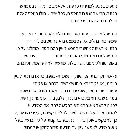
נוספים בנוגע למדיניות פרטיות. אלא אם צוין אחרת במפורש
בכתב, הרי שהתנאים הנוספים, ככל שיהיו, יחולו בנוסף לאלה
הכלולים בהצהרת פרטיות זו.
המפעיל מיישם באתר מערכות ונהלים לאבטחת מידע. בעוד
שמערכות ונהלים אלה מצמצמים את הסיכונים לחדירה
בלתי-מורשית למחשבי המפעיל אין בהם בטחון מוחלט ועל כן
המפעיל אינו מתחייב שהתכנים באתר יהיו חסינים
באופן מוחלט מפני גישה בלתי-מורשית למידע המאוחסן בהם.
על-פי חוק הגנת הפרטיות, התשמ”א- 1981, כל אדם זכאי לעיין
בעצמו, או על ידי בא-כוחו שארשהו בכתב או על ידי
אפוטרופוס, במידע שעליו המוחזק במאגר מידע. אדם שעיין
במידע שעליו ומצא כי אינו נכון, שלם, ברור או מעודכן, רשאי
לפנות לבעל מאגר המידע בבקשה לתקן את המידע או
למחקו. אם בעל המאגר סירב למלא בקשה זו, עליו להודיע על
כך למבקש באופן ובדרך שנקבעו בתקנות. על סירובו של בעל
מאגר מידע לאפשר עיון ועל הודעת סירוב לתקן או למחוק