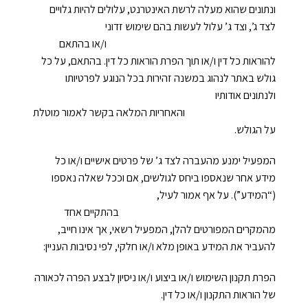
ונתונים שהוא מעלה לרשת האינטרנט, עלולים להיות גלויים
אימייל
*
לצד ג’, וצד ג’ עלול לעשות בהם שימוש זדוני
ו/או בהתאם
להוראות כל דין ו/או תוך הפרת הוראות כל דין. בהתאם, על כל
שם משפחה
גולש באתר לנהוג במשנה זהירות בכל הנוגע לפרטיותו
ולנתונים אודותיו
הוֹדָעָה
והאחריות המלאה בקשר לאמור מוטלת
על הגולש.
מייל
המפעיל ימנע מהעברה לצד ג’ של פרטים אישיים ו/או כל
מידע אחר שנאספו ביחס לגולשים, אם וככל שאלה נאספו
(“המידע”). על אף אמור לעיל,
בהתקיים אחד
מהמקרים המפורטים להלן, המפעיל רשאי, אך אינו חייב,
פרטי התחברות
להעביר את המידע באופן מלא ו/או חלקי, לפי נסיבות העניין:
בחר שם משתמש באנגלית בלבד
הפרת תקנון השימוש ו/או ביצוע ו/או ניסיון לבצע הפרה לכאורה
של הוראות התקנון ו/או כל דין.