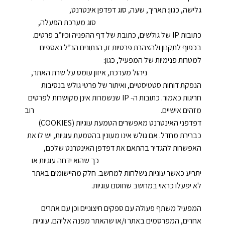
גלישה, כגון: תאריך, שעה, סוג דפדפן אינטרנט,
סוג מערכת הפעלה,
כתובות IP של גולשים, כתובת של דף ההפניה וכיו”ב פרטים.
בכפוף לתקנון ולהצהרת פרטיות זו, הנתונים הנ”ל נאספים
למטרות פנימיות של המפעיל, כגון:
ניהול מערכת, איזון עומס על שרת האתר,
הנפקת דוחות סטטיסטיים, ואיתור של פרטי גולש בנסיבות
חריגות כאמור. כתובות ה- IP שנשמרות אינן מקושרות לפרטים
מזהים אישיים. רוב
דפדפני האינטרנט מאפשרים הטמעת עוגיות (COOKIES)
כברירת מחדל. אם גולש אינו מעונין בהטמעת עוגיות, יש לו את
האפשרות להגדיר בהתאם את דפדפן האינטרנט שלכם,
כך שהוא ידחה עוגיות או
יתריע כאשר עוגיות נשלחות למחשב. חלק מהיישומים באתר
לא יפעלו כראוי במחשב שחוסם עוגיות.
המפעיל משתף פעולה עם ספקים חיצוניים וכן עם אתרים
אחרים, המפרסמים באתר ו/או שהאתר מפנה אליהם. עוגיות