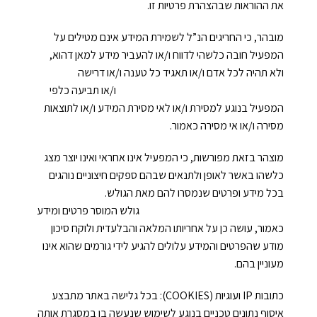
את ההוראות שבהצהרת פרטיות זו.
מובהר, כי החריגים הנ”ל לשמירת המידע אינם מטילים על
יש לי חשבון
המפעיל חובה כלשהי לדווח ו/או להעביר מידע למאן דהוא,
ולא תהיה לכל אדם ו/או תאגיד כל טענה ו/או דרישה
ו/או תביעה כלפי
המפעיל בנוגע למסירת ו/או לאי מסירת המידע ו/או לתוצאות
מסירה ו/או אי מסירה כאמור.
מוצהר בזאת מפורשות, כי המפעיל אינו אחראי ואינו יוצר מצג
כלשהו באשר לאופן ולתנאים שבהם ספקים חיצוניים נוהגים
בכל מידע ופרטים שנמסרו להם מאת הגולש.
גולש המוסר פרטים ומידע
כאמור, עושה כן על אחריותו המלאה והבלעדית ולוקח סיכון
מודע שהפרטים והמידע עלולים להגיע לידי גורמים שהוא אינו
מעוניין בהם.
כתובות IP ועוגיות (COOKIES): בכל גלישה באתר מתבצע
איסוף נתונים טכניים בנוגע לשימוש שנעשה בו במסגרת אותה