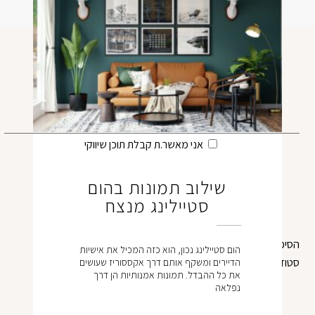
בחר סיסמה מ-6 עד 14 תווים המכלים ספרות ואותיות באנגלית
הצטרפו למועדון לקוחות
וודא סיסמה
אני מאשר.ת קבלת תוכן שיווקי
שילוב תמונות בהום
בהצטרפות הינך מצהיר כי קראת את התקנון ואתה
סטיילינג מנצח
מסכים
בלחיצה
ל תנאי השימוש
הסיפור שלנו
צור קשר
אני פחות רוצה לקבל עדכונים, תודה
הום סטיילינג נכון, הוא כזה המכיל את אישיות
סטודיו להדפסה ומסגור
בלוג
הדיירים ומשקף אותם דרך אקססוריז שעושים
את כל ההבדל. תמונות אמנותיות הן דרך
תקנון
נפלאה
הסכם אמנים
הרשמה