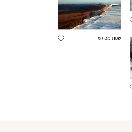
פרטי התחברות
מש באנגלית בלבד
שפת מכתש
יות באנגלית
פות הינך מצהיר כי קראת את התקנון ואתה
ם
צה
ל תנאי השימוש