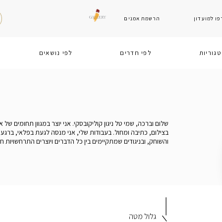
ו למועדון
הרשמת אמנים
גוריות
לפי חדרים
לפי נושאים
אתם אנשים של הודעות?
שלום וברכה, שמי טל ניגון קוליקובסקי. אני יוצר במגוון תחומים ש
0545607739
בצילום, כתיבה ומחול. בעבודות שלי, אני מנסה לגעת בפלאי, ברגע
והשוחק, ובניגודים שמתקיימים בין כל הדברים ויוצרים התרחשויות ח
המיילים שלנו
ן
ורים
 כפרי
דיגיטלית
תמונות למטבח
אנשים
תמונות
ישראל שלנו
תמונות לחדר ילדים
טבע
איורים
יצירות ממוסגרות
תמונות למ
info@igallery.co.il
הנהלה
artist@igallery.co.il
אמנים
customer@igallery.co.il
לקחות
גלול מטה
י
אומנות מודרנית
תמונות לבתי מלון
תמונות ללובי
אמנות דיגיטלית