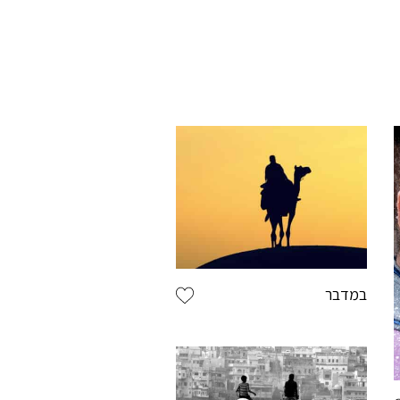
By S
במדבר