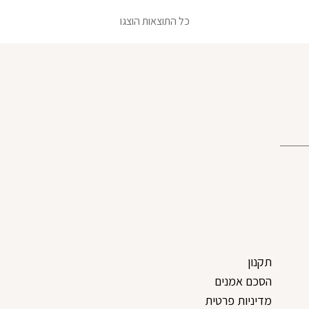
כל התוצאות הוצגו
שם משפחה
מייל
בחר שם משת
תקנון
הסכם אמנים
בחר סיסמה מ-6 עד 14 תווים המכלים ספרות ואות
מדיניות פרטית