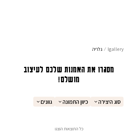
אימייל
*
שם משפחה
הוֹדָעָה
Igallery
⁄
גלריה
מייל
מסגרו את האמנות שלכם לעיצוב
מושלם!
סוג היצירה
כיוון התמונה
גוונים
פרטי התחברות
בחר שם משתמש באנגלית בלבד
כל התוצאות הוצגו