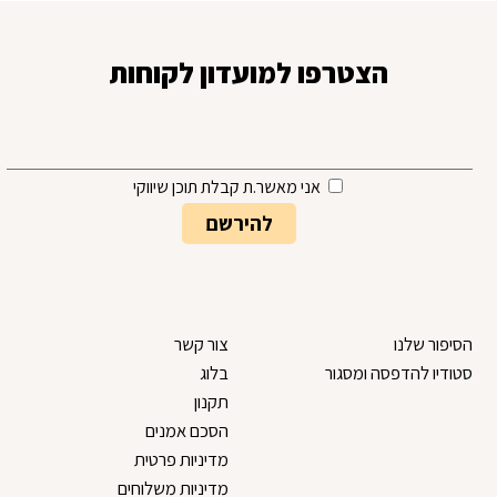
בחר סיסמה מ-6 עד 14 תווים המכלים ספרות ואותיות באנגלית
הצטרפו למועדון לקוחות
וודא סיסמה
אני מאשר.ת קבלת תוכן שיווקי
בהצטרפות הינך מצהיר כי קראת את התקנון ואתה
מסכים
הסיפור שלנו
צור קשר
בלחיצה
ל תנאי השימוש
סטודיו להדפסה ומסגור
בלוג
אני פחות רוצה לקבל עדכונים, תודה
תקנון
הסכם אמנים
מדיניות פרטית
הרשמה
מדיניות משלוחים