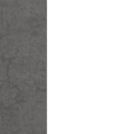
בחר סיסמה מ-6 עד 14 תווים המכלים ספרות ואות
וודא סיסמה
בהצטר
מסכי
בלחי
אני פ