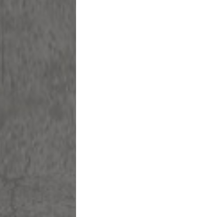
שֵׁם
*
אימייל
*
הוֹדָעָה