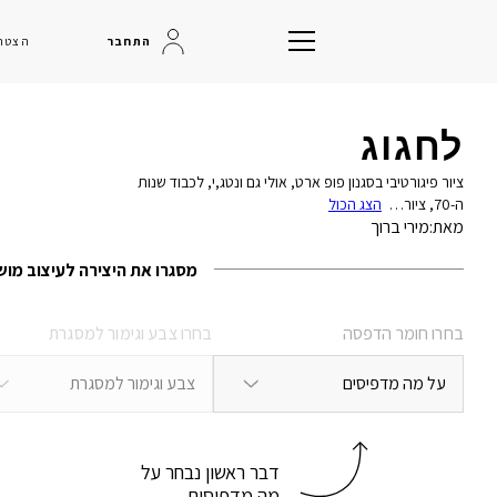
התחבר
הצטרפ
לחגוג
ציור פיגורטיבי בסגנון פופ ארט, אולי גם ונטג,י, לכבוד שנות
ה-70, ציור…
הצג הכול
מאת:
מירי ברוך
מסגרו את היצירה לעיצוב מו
בחרו חומר הדפסה
בחרו צבע וגימור למסגרת
על מה מדפיסים
צבע וגימור למסגרת
דבר ראשון נבחר על
מה מדפיסים