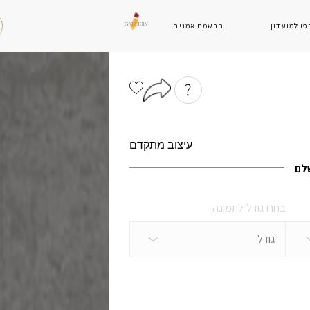
ו למועדון
הרשמת אמנים
עיצוב מתקדם
אתם אנשים של הודעות?
שלם
0545607739
בחרו גודל לתמונה
המיילים שלנו
גודל
info@igallery.co.il
הנהלה
artist@igallery.co.il
אמנים
customer@igallery.co.il
לקחות