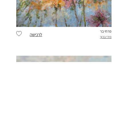
פרחי בר
לרכישה
מירי ברוך
scroll