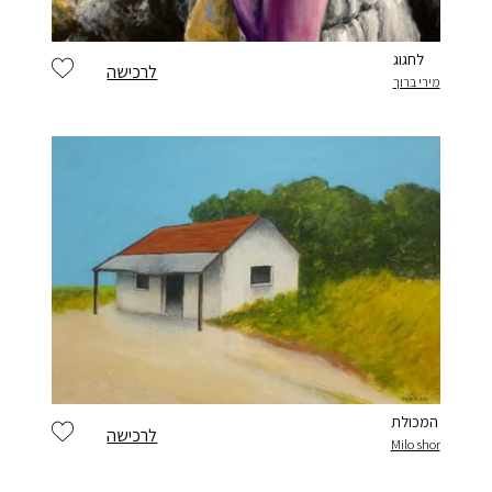
לחגוג
לרכישה
מירי ברוך
המכולת
לרכישה
Milo shor