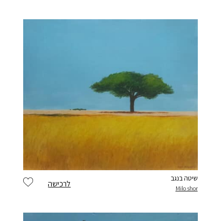
בחר סיסמה מ-6 עד 14 תווים המכלים ספרות ואותיות באנגלית
וודא סיסמה
בהצטרפות הינך מצהיר כי קראת את התקנון ואתה
מסכים
בלחיצה
ל תנאי השימוש
אני פחות רוצה לקבל עדכונים, תודה
שיטה בנגב
לרכישה
Milo shor
הרשמה