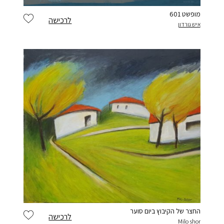
מופשט 601
לרכישה
איש גורדון
החצר של הקיבוץ ביום סוער
לרכישה
Milo shor