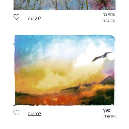
פרחי בר
לרכישה
מירי ברוך
מעוף
לרכישה
איש גורדון