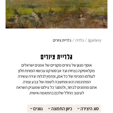
אימייל
*
שם משפחה
הוֹדָעָה
Igallery
⁄
גלריה
⁄
גלריית ציורים
מייל
גלריית ציורים
אוסף מגוון של ציורים מקוריים של אמנים ישראלים
מקלאסיקה נצחית ועד אבסטרקט עכשווי הפותח חלון
לעולמו הפנימי של כל אמן, ומזמין לגלות יצירה עשירה
המתרגמת רגש ומחשבה לשפה של צבע וצורה.
פרטי התחברות
אתם מוזמנים לבחור, ולמסגר כל צילום שמעניק השראה
לעיצוב החלל שלכם בהתאמה אישית.
בחר שם משתמש באנגלית בלבד
סוג היצירה
כיוון התמונה
גוונים