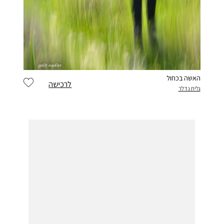
האשה בכחול
לרכישה
גלית נדלר