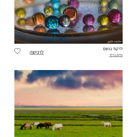
בחר סיסמה מ-6 עד 14 תווים המכלים ספרות ואותיות באנגלית
וודא סיסמה
לרקוד בגשם
לרכישה
גלית נדלר
בהצטרפות הינך מצהיר כי קראת את התקנון ואתה
מסכים
בלחיצה
ל תנאי השימוש
אני פחות רוצה לקבל עדכונים, תודה
הרשמה