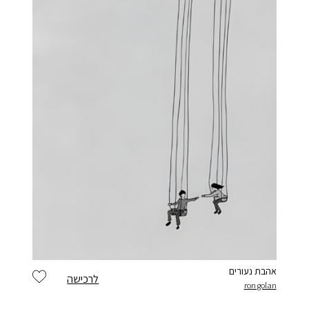
אהבת נעורים
לרכישה
ron golan