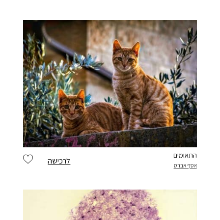
התאומים
לרכישה
אסף אברס