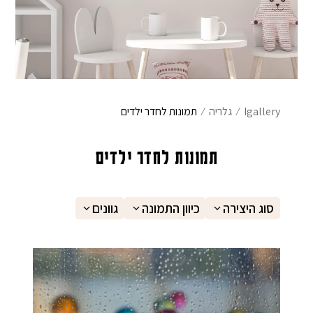
אימייל
*
שם משפחה
הוֹדָעָה
Igallery
⁄
גלריה
⁄
תמונות לחדר ילדים
מייל
תמונות לחדר ילדים
סוג היצירה
כיוון התמונה
גוונים
פרטי התחברות
בחר שם משתמש באנגלית בלבד