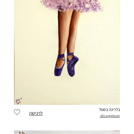
בלרינה בסגול
לרכישה
aliza gutman