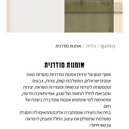
אימייל
*
שם משפחה
הוֹדָעָה
Igallery
⁄
גלריה
⁄
אומנות מודרנית
מייל
אומנות מודרנית
אוסף מגוון של יצירות אמנות מודרניות מקוריות מאת
אמנים ישראלים, המשלבות קווים, צורות, צבעים
וטקסטורות ליצירות עכשוויות ומעוררות השראה. יצירות
שמביאות לחלל תחושה של סגנון, אופי וחשיבה חדשה,
פרטי התחברות
ומתאימות למי שמחפש אמנות שמדברת בשפה של
היום.
בחר שם משתמש באנגלית בלבד
בחרו את היצירה שמתחברת אליכם והתאימו לה מסגרת
מושלמת שתשלים את עיצוב החלל ותעניק לו מראה
עכשווי וייחודי.