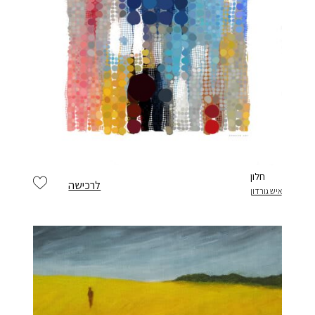
חלון
לרכישה
איש גורדון