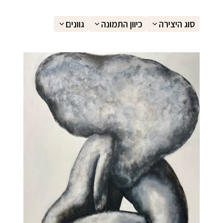
בחר סיסמה מ-6 עד 14 תווים המכלים ספרות ואותיות באנגלית
סוג היצירה
כיוון התמונה
גוונים
וודא סיסמה
בהצטרפות הינך מצהיר כי קראת את התקנון ואתה
מסכים
בלחיצה
ל תנאי השימוש
אני פחות רוצה לקבל עדכונים, תודה
הרשמה