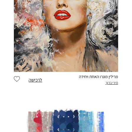
מרילין מונרו האחת ויחידה
לרכישה
מירי ברוך