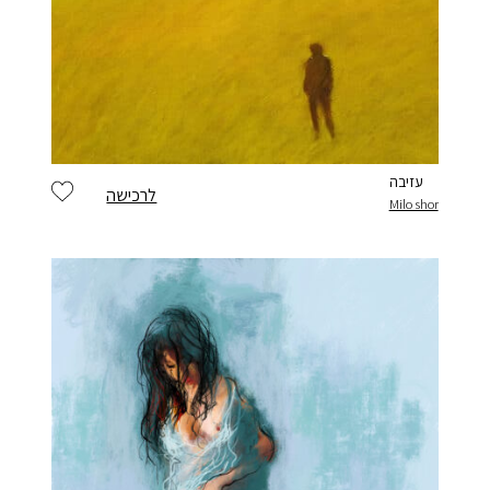
עזיבה
לרכישה
Milo shor