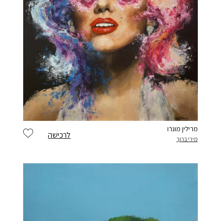
מרילין מונרו
לרכישה
מירי ברוך