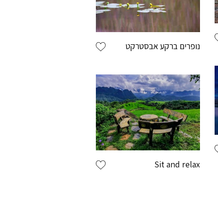
נופרים ברקע אבסטרקט
scroll
Sit and relax
פרטי התחברות
מש באנגלית בלבד