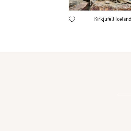
בחר סיסמה מ-6 עד 14 תווים המכלים ספרות ואות
Kirkjufell Icelan
וודא סיסמה
בהצטר
מסכי
בלחי
אני פ