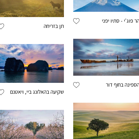
ר פוג'י - סתיו יפני
תן בזריחה
ללקו
לשמור את 
ספינה בחוף דור
ליהנות ממב
שקיעה בהאלונג ביי, ויאטנם
תהליך רכיש
לעקוב אחר
שם פרטי