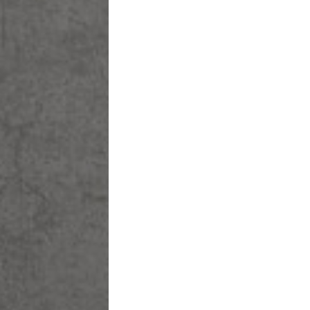
בחר סיסמה מ-6 עד 14 תווים המכלים ספרות ואות
וודא סיסמה
בהצטר
מסכי
בלחי
אני פ