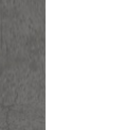
שֵׁם
*
אימייל
*
הוֹדָעָה