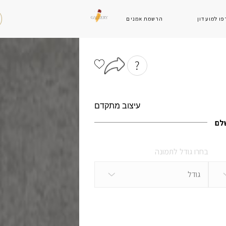
ו למועדון
הרשמת אמנים
עיצוב מתקדם
אתם אנשים של הודעות?
שלם
0545607739
בחרו גודל לתמונה
המיילים שלנו
גודל
info@igallery.co.il
הנהלה
artist@igallery.co.il
אמנים
customer@igallery.co.il
לקחות