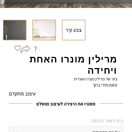
אימייל
*
שם משפחה
הוֹדָעָה
מרילין מונרו האחת
מייל
ויחידה
ציור של מרילין מונרו האגדית
מאת:
מירי ברוך
עיצוב מתקדם
פרטי התחברות
מסגרו את היצירה לעיצוב מושלם
בחר שם משתמש באנגלית בלבד
בחרו חומר הדפסה