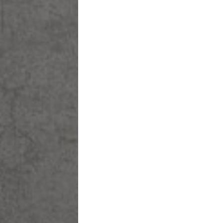
בחר סיסמה מ-6 עד 14 תווים המכלים ספרות ואות
וודא סיסמה
בהצטר
מסכי
בלחי
אני פ